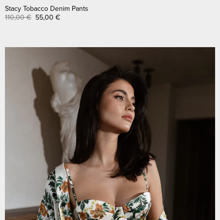
Stacy Tobacco Denim Pants
110,00
€
55,00
€