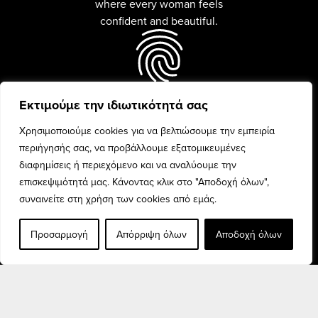
where every woman feels
confident and beautiful.
Εκτιμούμε την ιδιωτικότητά σας
Every woman is unique and
beauty is celebrated with
Χρησιμοποιούμε cookies για να βελτιώσουμε την εμπειρία
confidence and pride.
περιήγησής σας, να προβάλλουμε εξατομικευμένες
διαφημίσεις ή περιεχόμενο και να αναλύουμε την
επισκεψιμότητά μας. Κάνοντας κλικ στο "Αποδοχή όλων",
συναινείτε στη χρήση των cookies από εμάς.
Προσαρμογή
Απόρριψη όλων
Αποδοχή όλων
Discover the finest fashion
collection for every woman,
and elevate your style.