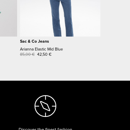
Sac & Co Jeans
Arianna Elastic Mid Blue
85,00
€
42,50
€
Discover the finest fashion