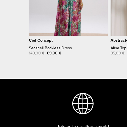
Ciel Concept
Abstract
Seashell Backless Dress
Alina Top
149,00
€
89,00
€
85,00
€
Join us in creating a world