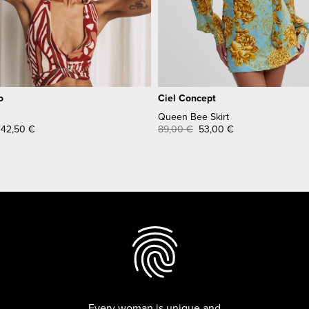
o
Ciel Concept
Queen Bee Skirt
42,50
€
89,00
€
53,00
€
Every woman is unique and