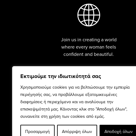
Join us in creating a world
where every woman feels
confident and beautiful.
Εκτιμούμε την ιδιωτικότητά σας
Χρησιμοποιούμε cookies για να βελτιώσουμε την εμπειρία
περιήγησής σας, να προβάλλουμε εξατομικευμένες
διαφημίσεις ή περιεχόμενο και να αναλύουμε την
επισκεψιμότητά μας. Κάνοντας κλικ στο "Αποδοχή όλων",
συναινείτε στη χρήση των cookies από εμάς.
INFO
ABOUT US
CONTACT
Προσαρμογή
Απόρριψη όλων
Αποδοχή όλων