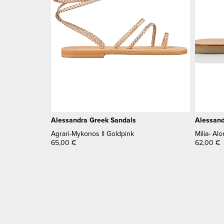
Alessandra Greek Sandals
Alessand
Agrari-Mykonos ll Goldpink
Milia- Al
65,00
€
62,00
€