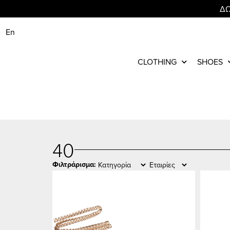
ΔΩ
En
CLOTHING
SHOES
40
Φιλτράρισμα: