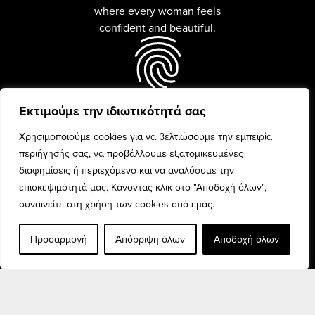
where every woman feels
confident and beautiful.
Εκτιμούμε την ιδιωτικότητά σας
Every woman is unique and
beauty is celebrated with
Χρησιμοποιούμε cookies για να βελτιώσουμε την εμπειρία
confidence and pride.
περιήγησής σας, να προβάλλουμε εξατομικευμένες
διαφημίσεις ή περιεχόμενο και να αναλύουμε την
επισκεψιμότητά μας. Κάνοντας κλικ στο "Αποδοχή όλων",
συναινείτε στη χρήση των cookies από εμάς.
Προσαρμογή
Απόρριψη όλων
Αποδοχή όλων
Discover the finest fashion
collection for every woman,
and elevate your style.