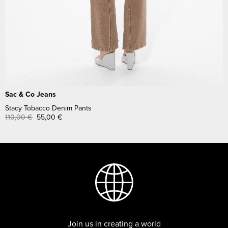
Sac & Co Jeans
Stacy Tobacco Denim Pants
110,00
€
55,00
€
Join us in creating a world