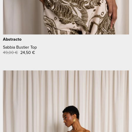
Abstracto
Sabbia Bustier Top
49,00
€
24,50
€