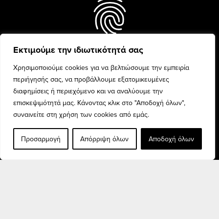
Εκτιμούμε την ιδιωτικότητά σας
Every woman is unique and
beauty is celebrated with
Χρησιμοποιούμε cookies για να βελτιώσουμε την εμπειρία
confidence and pride.
περιήγησής σας, να προβάλλουμε εξατομικευμένες
διαφημίσεις ή περιεχόμενο και να αναλύουμε την
επισκεψιμότητά μας. Κάνοντας κλικ στο "Αποδοχή όλων",
συναινείτε στη χρήση των cookies από εμάς.
Προσαρμογή
Απόρριψη όλων
Αποδοχή όλων
Discover the finest fashion
collection for every woman,
and elevate your style.