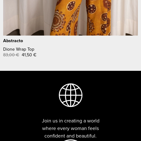
Abstracto
Dione Wrap Top
83,00
€
41,50
€
Join us in creating a world
where every woman feels
confident and beautiful.