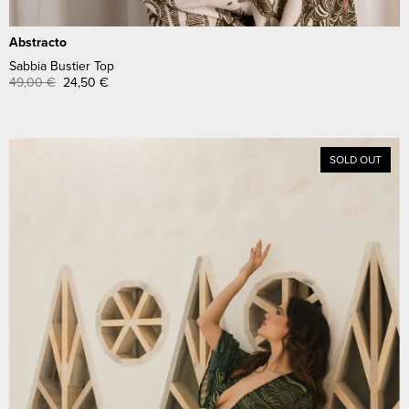
Abstracto
Sabbia Bustier Top
49,00
€
24,50
€
SOLD OUT