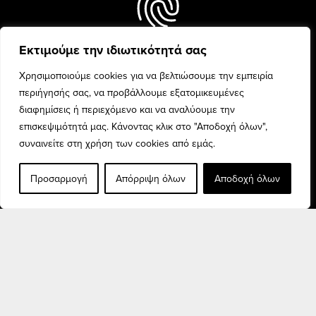
Εκτιμούμε την ιδιωτικότητά σας
Every woman is unique and
beauty is celebrated with
Χρησιμοποιούμε cookies για να βελτιώσουμε την εμπειρία
confidence and pride.
περιήγησής σας, να προβάλλουμε εξατομικευμένες
διαφημίσεις ή περιεχόμενο και να αναλύουμε την
επισκεψιμότητά μας. Κάνοντας κλικ στο "Αποδοχή όλων",
συναινείτε στη χρήση των cookies από εμάς.
Προσαρμογή
Απόρριψη όλων
Αποδοχή όλων
Discover the finest fashion
collection for every woman,
and elevate your style.