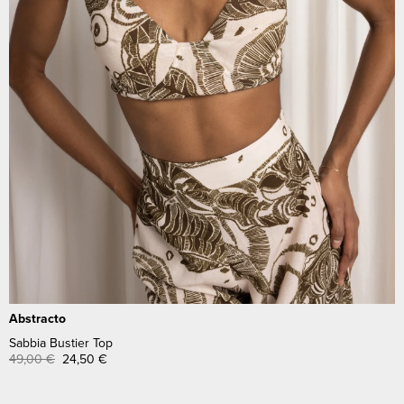
Abstracto
Sabbia Bustier Top
49,00
€
24,50
€