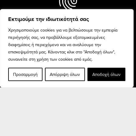
Εκτιμούμε την ιδιωτικότητά σας
Every woman is unique and
beauty is celebrated with
Χρησιμοποιούμε cookies για να βελτιώσουμε την εμπειρία
confidence and pride.
περιήγησής σας, να προβάλλουμε εξατομικευμένες
διαφημίσεις ή περιεχόμενο και να αναλύουμε την
επισκεψιμότητά μας. Κάνοντας κλικ στο "Αποδοχή όλων",
συναινείτε στη χρήση των cookies από εμάς.
Προσαρμογή
Απόρριψη όλων
Αποδοχή όλων
Discover the finest fashion
collection for every woman,
and elevate your style.