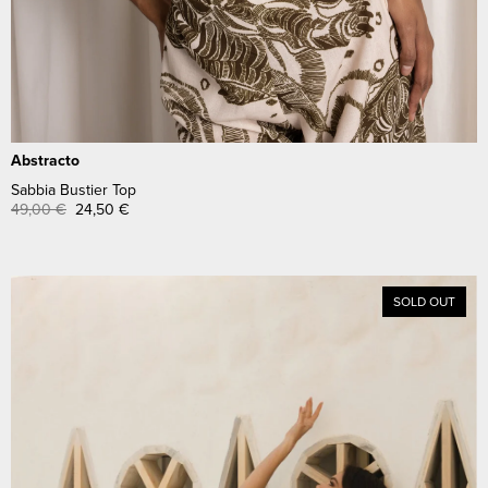
Abstracto
Sabbia Bustier Top
49,00
€
24,50
€
SOLD OUT