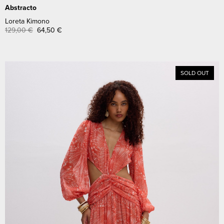
Abstracto
Loreta Kimono
129,00
€
64,50
€
SOLD OUT