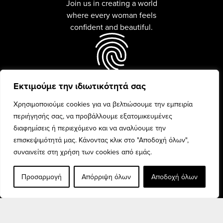
Join us in creating a world
where every woman feels
confident and beautiful.
Εκτιμούμε την ιδιωτικότητά σας
Every woman is unique and
beauty is celebrated with
Χρησιμοποιούμε cookies για να βελτιώσουμε την εμπειρία
confidence and pride.
περιήγησής σας, να προβάλλουμε εξατομικευμένες
διαφημίσεις ή περιεχόμενο και να αναλύουμε την
επισκεψιμότητά μας. Κάνοντας κλικ στο "Αποδοχή όλων",
συναινείτε στη χρήση των cookies από εμάς.
Προσαρμογή
Απόρριψη όλων
Αποδοχή όλων
Discover the finest fashion
collection for every woman,
and elevate your style.