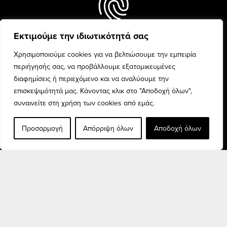
Εκτιμούμε την ιδιωτικότητά σας
Every woman is unique and
beauty is celebrated with
Χρησιμοποιούμε cookies για να βελτιώσουμε την εμπειρία
confidence and pride.
περιήγησής σας, να προβάλλουμε εξατομικευμένες
διαφημίσεις ή περιεχόμενο και να αναλύουμε την
επισκεψιμότητά μας. Κάνοντας κλικ στο "Αποδοχή όλων",
συναινείτε στη χρήση των cookies από εμάς.
Προσαρμογή
Απόρριψη όλων
Αποδοχή όλων
Discover the finest fashion
collection for every woman,
and elevate your style.