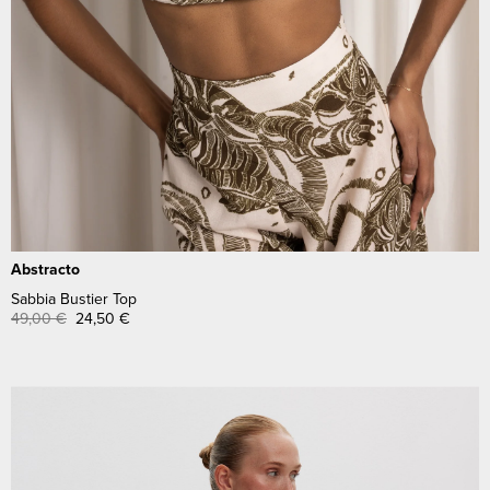
Abstracto
Sabbia Bustier Top
49,00
€
24,50
€