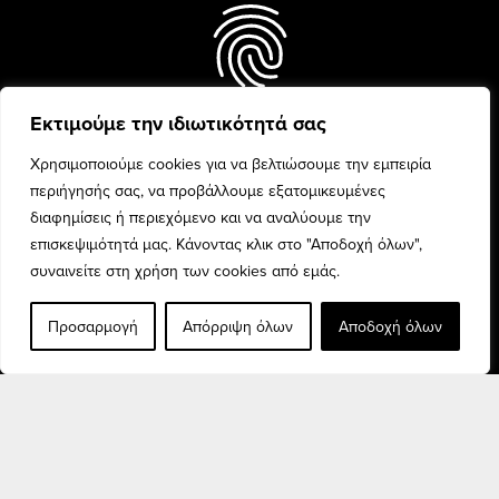
Εκτιμούμε την ιδιωτικότητά σας
Every woman is unique and
beauty is celebrated with
Χρησιμοποιούμε cookies για να βελτιώσουμε την εμπειρία
confidence and pride.
περιήγησής σας, να προβάλλουμε εξατομικευμένες
διαφημίσεις ή περιεχόμενο και να αναλύουμε την
επισκεψιμότητά μας. Κάνοντας κλικ στο "Αποδοχή όλων",
συναινείτε στη χρήση των cookies από εμάς.
Προσαρμογή
Απόρριψη όλων
Αποδοχή όλων
Discover the finest fashion
collection for every woman,
and elevate your style.