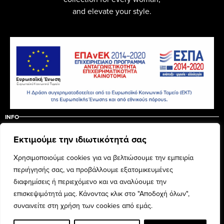
and elevate your style.
INFO
ABOUT US
CONTACT
Εκτιμούμε την ιδιωτικότητά σας
ΠΟΛΙΤΙΚΗ ΑΚΥΡΩΣΗΣ – ΕΠΙΣΤΡΟΦΩΝ
ΟΡΟΙ ΧΡΗΣΗΣ
Χρησιμοποιούμε cookies για να βελτιώσουμε την εμπειρία
περιήγησής σας, να προβάλλουμε εξατομικευμένες
© Mademoiselle—2025
διαφημίσεις ή περιεχόμενο και να αναλύουμε την
επισκεψιμότητά μας. Κάνοντας κλικ στο "Αποδοχή όλων",
FOLLOW US
INSTAGRAM
FACEBOOK
συναινείτε στη χρήση των cookies από εμάς.