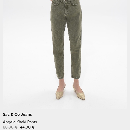
Sac & Co Jeans
Angela Khaki Pants
88,00
€
44,00
€