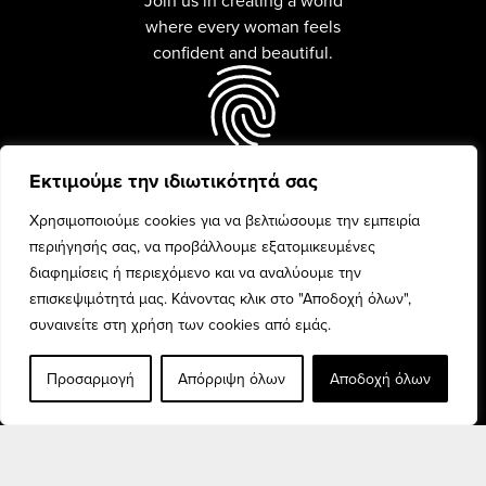
where every woman feels
confident and beautiful.
Εκτιμούμε την ιδιωτικότητά σας
Every woman is unique and
beauty is celebrated with
Χρησιμοποιούμε cookies για να βελτιώσουμε την εμπειρία
confidence and pride.
περιήγησής σας, να προβάλλουμε εξατομικευμένες
διαφημίσεις ή περιεχόμενο και να αναλύουμε την
επισκεψιμότητά μας. Κάνοντας κλικ στο "Αποδοχή όλων",
συναινείτε στη χρήση των cookies από εμάς.
Προσαρμογή
Απόρριψη όλων
Αποδοχή όλων
Discover the finest fashion
collection for every woman,
and elevate your style.