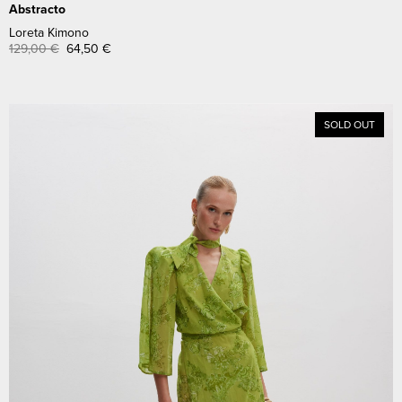
Abstracto
Loreta Kimono
129,00
€
64,50
€
SOLD OUT